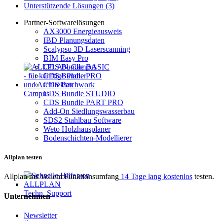
Unterstützende Lösungen (3)
Partner-Softwarelösungen
AX3000 Energieausweis
IBD Planungsdaten
Scalypso 3D Laserscanning
BIM Easy Pro
CDS Bundle BASIC
CDS Bundle PRO
CDS Patchwork
Campus
CDS Bundle STUDIO
CDS Bundle PART PRO
Add-On Siedlungswasserbau
SDS2 Stahlbau Software
Weto Holzhausplaner
Bodenschichten-Modellierer
Allplan testen
Allplan mit vollem Funktionsumfang
14 Tage lang kosten­los
testen.
Techn. Support
Unternehmen
Newsletter